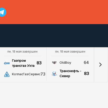
пн, 18 мая завершен
пн, 18 мая завершен
Газпром
64
83
OldBoy
трансгаз Ухта
Транснефть -
83
73
КотласГазСервис
Север