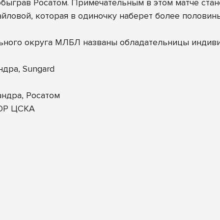
 обыграв Росатом. Примечательным в этом матче ст
вой, которая в одиночку наберет более половины 
ьного округа МЛБЛ названы обладательницы индив
дра, Sungard
ндра, Росатом
ОР ЦСКА