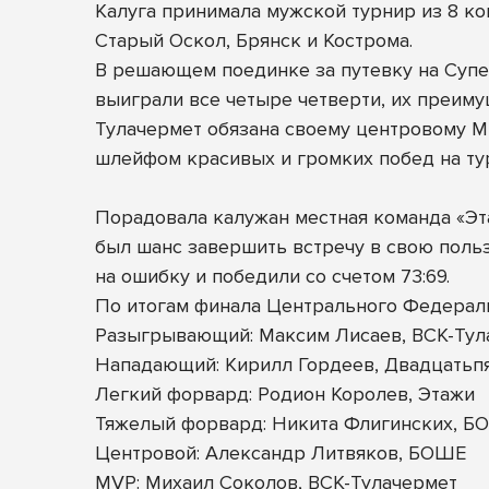
Калуга принимала мужской турнир из 8 ком
Старый Оскол, Брянск и Кострома.
В решающем поединке за путевку на Супе
выиграли все четыре четверти, их преиму
Тулачермет обязана своему центровому Ми
шлейфом красивых и громких побед на ту
Порадовала калужан местная команда «Эта
был шанс завершить встречу в свою польз
на ошибку и победили со счетом 73:69.
По итогам финала Центрального Федерал
Разыгрывающий: Максим Лисаев, ВСК-Тул
Нападающий: Кирилл Гордеев, Двадцатьп
Легкий форвард: Родион Королев, Этажи
Тяжелый форвард: Никита Флигинских, Б
Центровой: Александр Литвяков, БОШЕ
MVP: Михаил Соколов, ВСК-Тулачермет