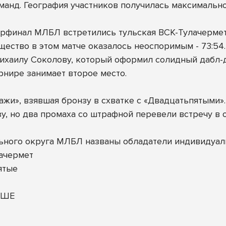
анд. География участников получилась максимально 
рфинал МЛБЛ встретились тульская ВСК-Тулачермет
щество в этом матче оказалось неоспоримым - 73:54.
хаилу Соколову, который оформил солидный дабл-даб
рнире занимает второе место.
жи», взявшая бронзу в схватке с «Двадцатьпятыми».
у, но два промаха со штрафной перевели встречу в о
ьного округа МЛБЛ названы обладатели индивидуал
ачермет
ятые
ОШЕ