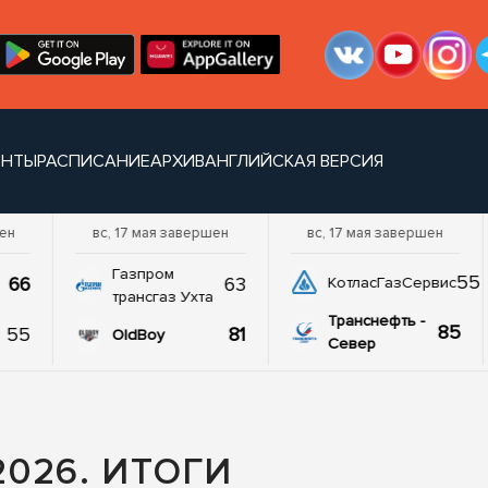
ЕНТЫ
РАСПИСАНИЕ
АРХИВ
АНГЛИЙСКАЯ ВЕРСИЯ
шен
вс, 17 мая завершен
вс, 17 мая завершен
Газпром
55
66
63
КотласГазСервис
трансгаз Ухта
Транснефть -
85
55
81
OldBoy
Север
026. ИТОГИ