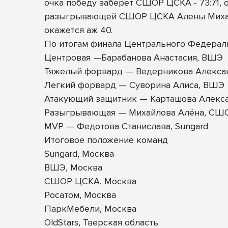
очка победу заберет СШОР ЦСКА - 73:71,
разыгрывающей СШОР ЦСКА Алены Михайло
окажется аж 40.
По итогам финала Центрального Федерал
Центровая —Барабанова Анастасия, ВШЭ
Тяжелый форвард — Ведерникова Алексан
Легкий форвард — Суворина Алиса, ВШЭ
Атакующий защитник — Карташова Алекса
Разыгрывающая — Михайлова Алёна, СШ
MVP — Федотова Станислава, Sungard
Итоговое положение команд
Sungard, Москва
ВШЭ, Москва
СШОР ЦСКА, Москва
Росатом, Москва
ПаркМебели, Москва
OldStars, Тверская область